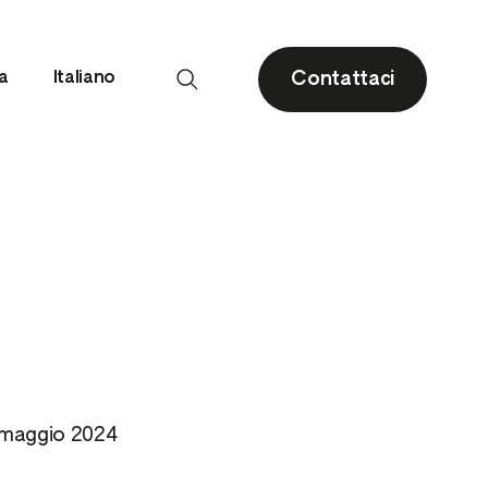
Contattaci
ia
Italiano
Drupacee
Agrumi
Piccoli frutti e fragola
Olivo
 maggio 2024
i
Pomacee