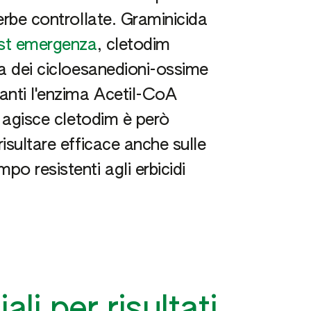
lerbe controllate. Graminicida
ost emergenza
, cletodim
ica dei cicloesanedioni-ossime
tanti l'enzima Acetil-CoA
ui agisce cletodim è però
risultare efficace anche sulle
po resistenti agli erbicidi
.
li per risultati