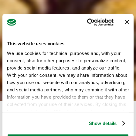
This website uses cookies
We use cookies for technical purposes and, with your
consent, also for other purposes: to personalize content,
provide social media features, and analyze our traffic.
With your prior consent, we may share information about
how you use our website with our analytics, advertising,
and social media partners, who may combine it with other
information you have provided to them or that they have
collected from your use of their services. By closing this
banner or clicking the “X” in the top-right corner, you will
continue browsing the website with only technical
Show details
cookies or other strictly necessary tracking tools. For
Il successo della tua coltura è
more information, to manage your preferences, or to