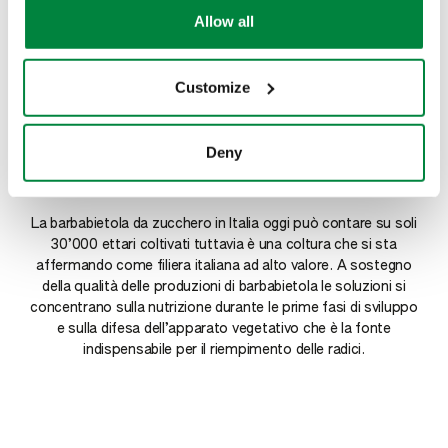
la nostra priorità. Ogni
exercise your rights under applicable privacy laws,
Allow all
please see our
Cookie Policy
.
giorno siamo in campo e
troviamo le soluzioni più
Customize
innovative per raggiungere
Deny
insieme questo obiettivo.
La barbabietola da zucchero in Italia oggi può contare su soli
30’000 ettari coltivati tuttavia è una coltura che si sta
affermando come filiera italiana ad alto valore. A sostegno
della qualità delle produzioni di barbabietola le soluzioni si
concentrano sulla nutrizione durante le prime fasi di sviluppo
e sulla difesa dell’apparato vegetativo che è la fonte
indispensabile per il riempimento delle radici.