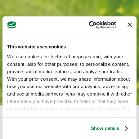
This website uses cookies
We use cookies for technical purposes and, with your
consent, also for other purposes: to personalize content,
provide social media features, and analyze our traffic.
With your prior consent, we may share information about
how you use our website with our analytics, advertising,
and social media partners, who may combine it with other
information you have provided to them or that they have
collected from your use of their services. By closing this
banner or clicking the “X” in the top-right corner, you will
continue browsing the website with only technical
Show details
cookies or other strictly necessary tracking tools. For
Il successo della tua coltura è
more information, to manage your preferences, or to