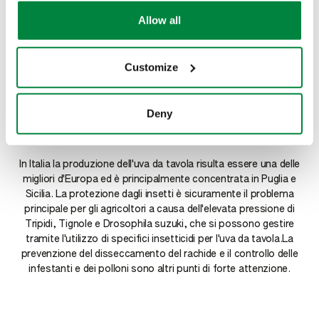
la nostra priorità. Ogni
exercise your rights under applicable privacy laws,
Allow all
please see our
Cookie Policy
.
giorno siamo in campo e
troviamo le soluzioni più
Customize
innovative per raggiungere
Deny
insieme questo obiettivo.
In Italia la produzione dell'uva da tavola risulta essere una delle
migliori d'Europa ed è principalmente concentrata in Puglia e
Sicilia. La protezione dagli insetti è sicuramente il problema
principale per gli agricoltori a causa dell'elevata pressione di
Tripidi, Tignole e Drosophila suzuki, che si possono gestire
tramite l'utilizzo di specifici insetticidi per l'uva da tavola.La
prevenzione del disseccamento del rachide e il controllo delle
infestanti e dei polloni sono altri punti di forte attenzione.