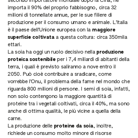
secondo importatore mondiale dopo la Cina, ne
importa il 90% del proprio fabbisogno, circa 32
milioni di tonnellate annue, per le sue filiere di
produzione per il consumo umano e animale. L'Italia
è il paese dell'Unione europea con la
maggiore
superficie coltivata
a questa coltura: circa 350mila
ettari.
La soia ha oggi un ruolo decisivo nella
produzione
proteica sostenibile
per i 7,4 miliardi di abitanti della
terra, i quali è previsto saliranno a nove entro il
2050. Può cioè contribuire a sradicare, come
vorrebbe l'Onu, il problema della fame nel mondo che
riguarda 800 milioni di persone. I semi di soia, infatti,
non solo contengono la maggiore quantità di
proteine tra i vegetali coltivati, circa il 40%, ma sono
anche di ottima qualità, le più vicine a quella della
carne.
La produzione delle
proteine da soia
, inoltre,
richiede un consumo molto minore di risorse