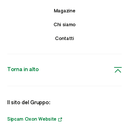
Agrofarmaci
Magazine
Insetticidi e Nematocidi
Chi siamo
Acaricidi e Lumachicidi
Contatti
Fungicidi
Erbicidi
Torna in alto
Nutrizione e Fitoregolatori
Biostimolanti, Fisioattivatori e Microrganismi
Il sito del Gruppo:
Microgranuli Starter
Meso e Microelementi
Sipcam Oxon Website