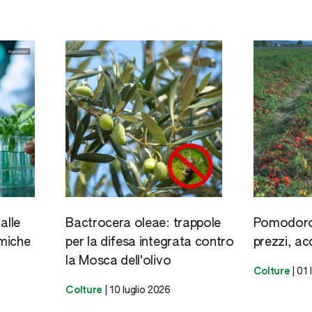
alle
Bactrocera oleae: trappole
Pomodoro 
miche
per la difesa integrata contro
prezzi, ac
la Mosca dell'olivo
Colture
|
01 
Colture
|
10 luglio 2026