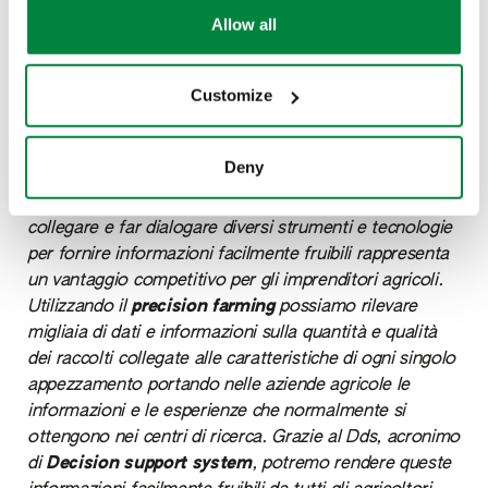
exercise your rights under applicable privacy laws,
fornisce il 50% della produzione ittica, fonte di
Allow all
please see our
Cookie Policy
.
proteine animali per tre miliardi di persone, mentre
ancora futuribile si presenta come fonte credibile a
Customize
basso costo di proteine l'uso di insetti.
"
Crediamo che l'Iot, o Internet of things
–
afferma
Piero Ciriani
, direttore del business sementi
Deny
di Sipcam Italia -
abbia un grande potenziale in
agricoltura e nella coltura della soia nello specifico:
collegare e far dialogare diversi strumenti e tecnologie
per fornire informazioni facilmente fruibili rappresenta
un vantaggio competitivo per gli imprenditori agricoli.
Utilizzando il
precision farming
possiamo rilevare
migliaia di dati e informazioni sulla quantità e qualità
dei raccolti collegate alle caratteristiche di ogni singolo
appezzamento portando nelle aziende agricole le
informazioni e le esperienze che normalmente si
ottengono nei centri di ricerca. Grazie al Dds, acronimo
di
Decision support system
, potremo rendere queste