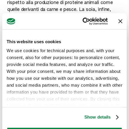
rispetto alla produzione di proteine animali come
quelle derivanti da carne e pesce. La soia, infine,
come tutte le leguminose, è in grado di fissare
l'azoto direttamente dall'atmosfera riducendo
notevolmente la necessità di concimazioni chimiche.
Gli sviluppi dell'agricoltura, della zootecnia e della
This website uses cookies
meccanizzazione hanno portato a un
business
We use cookies for technical purposes and, with your
dell'alimentazione
che oggi vale, a livello
consent, also for other purposes: to personalize content,
mondiale,
5mila miliardi di dollari
.
provide social media features, and analyze our traffic.
Ciò pesa anche sull'ambiente: oggi ci sono più di 27
With your prior consent, we may share information about
miliardi di animali nel mondo, che immettono gas
how you use our website with our analytics, advertising,
serra in atmosfera, un numero quadruplicato
and social media partners, who may combine it with other
rispetto a quello rilevato nel 1960. Nello stesso
information you have provided to them or that they have
periodo la produzione annuale di carne è cresciuta di
collected from your use of their services. By closing this
quasi cinque volte e quella di soia è aumentata di
banner or clicking the “X” in the top-right corner, you will
quasi 11 volte, avendo la sua applicazione principale
continue browsing the website with only technical
nell'alimentazione animale (il 75% del totale).
Show details
cookies or other strictly necessary tracking tools. For
Un ulteriore impatto sull'ambiente è anche dato
more information, to manage your preferences, or to
dall'
intensificazione dell'acquacoltura
che oggi