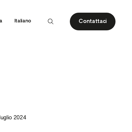
Contattaci
ia
Italiano
Drupacee
Agrumi
Piccoli frutti e fragola
Olivo
luglio 2024
i
Pomacee