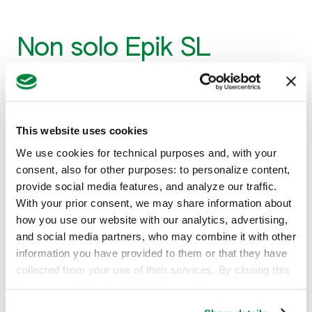
Non solo Epik SL
Sulla coltura del nocciolo Epik SL trova in
Trebon Up
il proprio alleato d’elezione. Formulato come liquido
emulsionabile, questo insetticida contiene infatti
This website uses cookies
287,5 grammi per litro di etofenprox, il quale agisce
We use cookies for technical purposes and, with your
sugli insetti tramite un meccanismo d’azione
consent, also for other purposes: to personalize content,
differente da quello di acetamiprid.
provide social media features, and analyze our traffic.
Su nocciolo Trebon Up è autorizzato per un
With your prior consent, we may share information about
trattamento annuo contro Cimici (
Gonocerus
how you use our website with our analytics, advertising,
acuteangulatus, Nezara viridula, Palomena prasina
),
and social media partners, who may combine it with other
Balanino (
Curculio nucum
),
Halyomorpha Halys
e
information you have provided to them or that they have
Popillia japonica
. La dose massima di impiego è di
collected from your use of their services. By closing this
750 millilitri per ettaro, da applicarsi non oltre i 14
banner or clicking the “X” in the top-right corner, you will
dalla data prevista di raccolta.
continue browsing the website with only technical