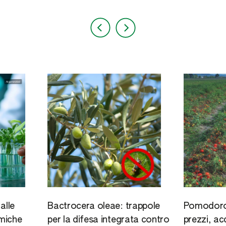
alle
Bactrocera oleae: trappole
Pomodoro 
miche
per la difesa integrata contro
prezzi, ac