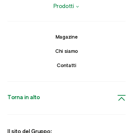
Prodotti
Biologici
Agrofarmaci
Magazine
Insetticidi e Nematocidi
Chi siamo
Acaricidi e Lumachicidi
Contatti
Fungicidi
Erbicidi
Torna in alto
Nutrizione e Fitoregolatori
Biostimolanti, Fisioattivatori e Microrganismi
Il sito del Gruppo: