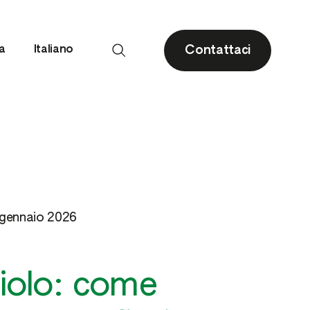
Contattaci
ia
Italiano
Drupacee
Agrumi
gennaio 2026
Piccoli frutti e fragola
Olivo
iolo: come
i
Pomacee