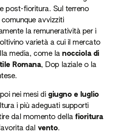
 post-fioritura. Sul terreno
o comunque avvizziti
amente la remuneratività per i
ltivino varietà a cui il mercato
 alla media, come la
nocciola di
tile Romana
, Dop laziale o la
ntese.
poi nei mesi di
giugno e luglio
tura i più adeguati supporti
artire dal momento della
fioritura
favorita dal
vento
.