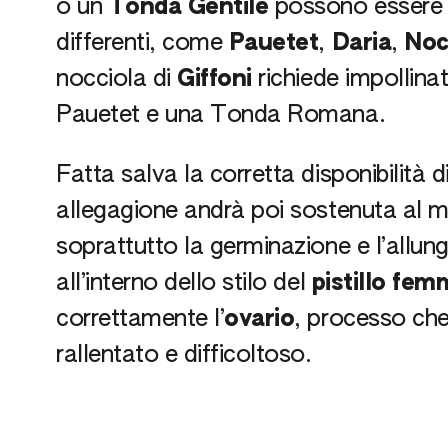
o un
Tonda Gentile
possono essere 
differenti, come
Pauetet
,
Daria
,
Noc
nocciola di
Giffoni
richiede impollina
Pauetet e una Tonda Romana.
Fatta salva la corretta disponibilità d
allegagione andrà poi sostenuta al meg
soprattutto la germinazione e l’allu
all’interno dello stilo del
pistillo fem
correttamente l’
ovario
, processo che
rallentato e difficoltoso.