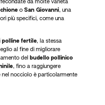
fecondate da molte varietà
chione
o
San Giovanni
, una
tori più specifici, come una
i
polline fertile
, la stessa
lio al fine di migliorare
ngamento del
budello pollinico
minile
, fino a raggiungere
 nel nocciolo è particolarmente