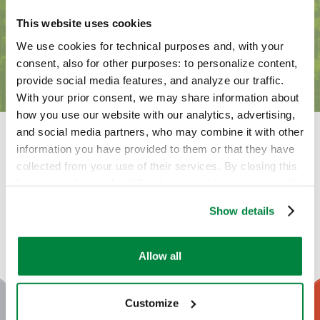
Uva spina
This website uses cookies
We use cookies for technical purposes and, with your
Contattaci
Vite per uva da tavola
consent, also for other purposes: to personalize content,
provide social media features, and analyze our traffic.
Vite per uva da vino
With your prior consent, we may share information about
how you use our website with our analytics, advertising,
and social media partners, who may combine it with other
information you have provided to them or that they have
Chelene è scelto spesso
collected from your use of their services. By closing this
banner or clicking the “X” in the top-right corner, you will
con
continue browsing the website with only technical
Show details
cookies or other strictly necessary tracking tools. For
more information, to manage your preferences, or to
exercise your rights under applicable privacy laws,
Allow all
please see our
Cookie Policy
.
Customize