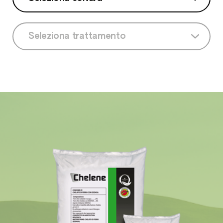
Seleziona coltura
Seleziona trattamento
Actinidia
Seleziona trattamento
Agrumi
Drupacee
Floreali
Fragola
Lampone
Melo