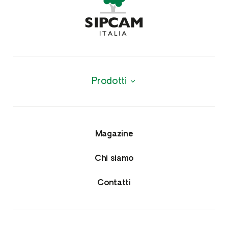
Prodotti
Biologici
Agrofarmaci
Magazine
Insetticidi e Nematocidi
Chi siamo
Acaricidi e Lumachicidi
Contatti
Fungicidi
Erbicidi