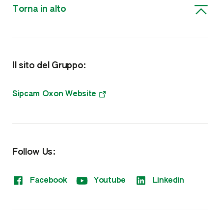
Torna in alto
Nutrizione e Fitoregolatori
Biostimolanti, Fisioattivatori e Microrganismi
Il sito del Gruppo:
Microgranuli Starter
Meso e Microelementi
Sipcam Oxon Website
NPK
Fitoregolatori
Follow Us:
Sistemi di monitoraggio
Facebook
Youtube
Linkedin