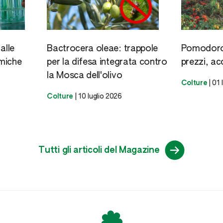
alle
Bactrocera oleae: trappole
Pomodoro 
miche
per la difesa integrata contro
prezzi, ac
la Mosca dell'olivo
Colture
|
01 
Colture
|
10 luglio 2026
Tutti gli articoli del Magazine