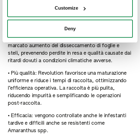
I vantaggi di Revolution
Customize
in sintesi
Deny
• Rapidità d’azione: in pochi giorni si osserva già un
marcato aumento del disseccamento di foglie e
steli, prevenendo perdite in resa e qualità causate dai
ritardi dovuti a condizioni climatiche avverse.
• Più qualità: Revolution favorisce una maturazione
uniforme e riduce i tempi di raccolta, ottimizzando
l’efficienza operativa. La raccolta è più pulita,
riducendo impurità e semplificando le operazioni
post-raccolta.
• Efficacia: vengono controllate anche le infestanti
tardive e difficili anche se resistenti come
Amaranthus spp.