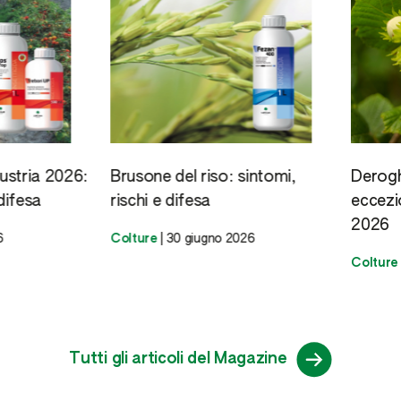
ia 2026:
Brusone del riso: sintomi,
Deroghe Ep
esa
rischi e difesa
eccezionali
2026
Colture
|
30 giugno 2026
Colture
|
25 
Tutti gli articoli del Magazine