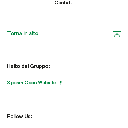
Acaricidi e Lumachicidi
Contatti
Fungicidi
Erbicidi
Torna in alto
Nutrizione e Fitoregolatori
Biostimolanti, Fisioattivatori e Microrganismi
Il sito del Gruppo:
Microgranuli Starter
Meso e Microelementi
Sipcam Oxon Website
NPK
Fitoregolatori
Follow Us:
Sistemi di monitoraggio