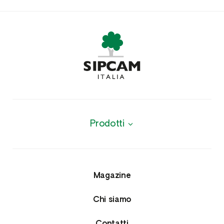
Prodotti
Biologici
Agrofarmaci
Magazine
Insetticidi e Nematocidi
Chi siamo
Acaricidi e Lumachicidi