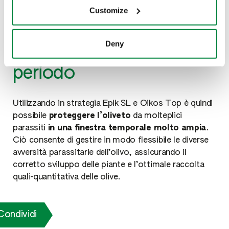
la
mosca dell’olivo
.
Customize
Deny
Protezione per un lungo
periodo
Utilizzando in strategia Epik SL e Oikos Top è quindi
possibile
proteggere l’oliveto
da molteplici
parassiti
in una
finestra temporale molto ampia
.
Ciò consente di gestire in modo flessibile le diverse
avversità parassitarie dell’olivo, assicurando il
corretto sviluppo delle piante e l’ottimale raccolta
quali-quantitativa delle olive.
Condividi