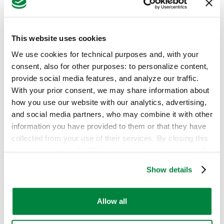
This website uses cookies
Due insetticidi per
We use cookies for technical purposes and, with your
quattro parassiti
consent, also for other purposes: to personalize content,
provide social media features, and analyze our traffic.
With your prior consent, we may share information about
Epik SL è autorizzato su olivo per il controllo di
how you use our website with our analytics, advertising,
Bactrocera oleae
,
Prays oleae
,
Philaenus spumarius
e
and social media partners, who may combine it with other
Dasineura oleae
, parassiti presenti, ad eccezione
information you have provided to them or that they have
della Sputacchina, anche nell’etichetta di Oikos Top.
collected from your use of their services. By closing this
Entrambi i formulati sono quindi impiegabili per il
banner or clicking the “X” in the top-right corner, you will
controllo della Cecidomia
in presenza di
continue browsing the website with only technical
infestazioni che richiedano interventi specifici, a
Show details
cookies or other strictly necessary tracking tools. For
ridosso della ripresa vegetativa, in corrispondenza
more information, to manage your preferences, or to
delle ovideposizioni primaverili e delle conseguenti
exercise your rights under applicable privacy laws,
Allow all
proliferazioni larvali, oppure a fine estate in
please see our
Cookie Policy
.
occasione dei normali trattamenti effettuati contro