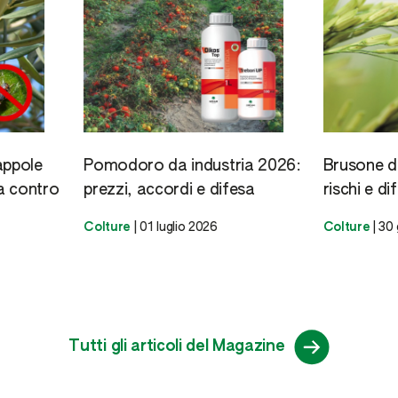
appole
Pomodoro da industria 2026:
Brusone de
ta contro
prezzi, accordi e difesa
rischi e di
Colture
|
01 luglio 2026
Colture
|
30 
Tutti gli articoli del Magazine