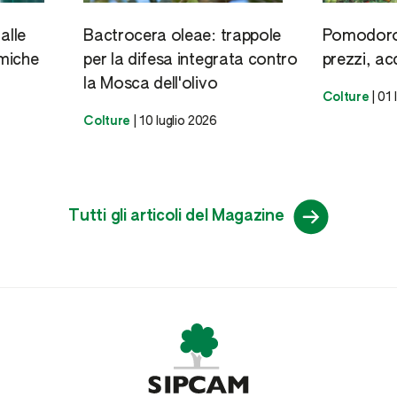
alle
Bactrocera oleae: trappole
Pomodoro 
miche
per la difesa integrata contro
prezzi, ac
la Mosca dell'olivo
Colture
|
01 
Colture
|
10 luglio 2026
Tutti gli articoli del Magazine