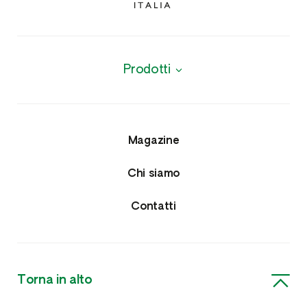
Prodotti
Biologici
Agrofarmaci
Magazine
Insetticidi e Nematocidi
Chi siamo
Acaricidi e Lumachicidi
Contatti
Fungicidi
Erbicidi
Torna in alto
Nutrizione e Fitoregolatori