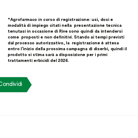
*Agrofarmaco in corso di registrazione: usi, dosi e
modalità di impiego citati nella presentazione tecnica
tenutasi in occasione di Rive sono quindi da intendersi
come proposti e non definitivi. Stando ai tempi previsti
dal processo autorizzativo, la registrazione è attesa
entro l’inizio della prossima campagna di diserbi, quindi il
prodotto si stima sarà a disposizione per i primi
trattamenti erbicidi del 2026.
Condividi