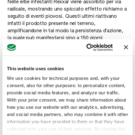
Nelle erbe infestanti Rexxar viene assorbito per via
radicale, mostrando uno spiccato effetto richiamo a
seguito di eventi piovosi. Questi ultimi riattivano
infatti il prodotto presente nel terreno,
amplificandone in tal modo la persistenza d’azione,
la quale può manifestarsi sino a 150 giorni
dall’applicazione. Un vantaggio, questo, che si
apprezza in special modo su infestanti chiave come
Erigeron
e
Lolium
.
This website uses cookies
Rexxar è al contempo uno strumento utile nel
We use cookies for technical purposes and, with your
controllo dei fenomeni di resistenza grazie al
consent, also for other purposes: to personalize content,
meccanismo d’azione di clomazone, inibitore
provide social media features, and analyze our traffic.
specifico della sintesi dei carotenoidi (Gruppo Hrac
With your prior consent, we may share information about
13).
how you use our website with our analytics, advertising,
Rexxar offre un’etichetta estremamente ampia,
and social media partners, who may combine it with other
essendo autorizzato per gli impieghi su vite,
information you have provided to them or that they have
pomacee, drupacee, actinidia, frutta a guscio,
collected from your use of their services. By closing this
agrumi e olivo, colture sulle quali può essere