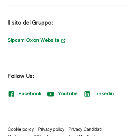
Biostimolanti, Fisioattivatori e Microrganismi
Il sito del Gruppo:
Microgranuli Starter
Meso e Microelementi
Sipcam Oxon Website
NPK
Fitoregolatori
Follow Us:
Sistemi di monitoraggio
Facebook
Youtube
Linkedin
Cookie policy
Privacy policy
Privacy Candidati