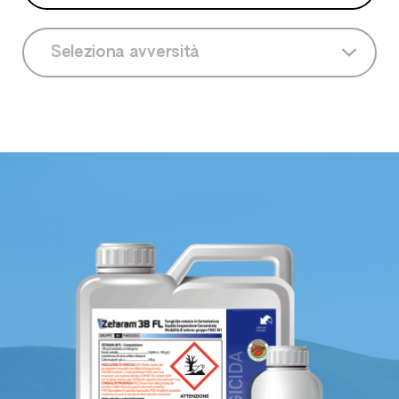
Seleziona coltura
Seleziona avversità
Actinidia
Seleziona avversità
Aglio
Albicocco
Arancio
Carciofo
Castagno
Cedro