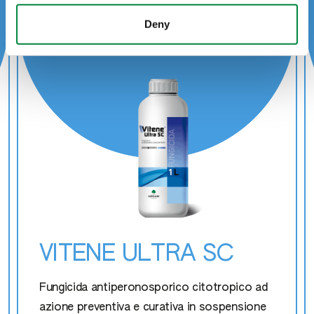
Deny
Nashi
Nespolo
Nocciolo
Olivo
Ornamentali
Pero
VITENE ULTRA SC
Pesco-nettarine-percoche
Fungicida antiperonosporico citotropico ad
Pistacchio
azione preventiva e curativa in sospensione