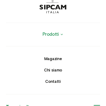
Prodotti
Biologici
Agrofarmaci
Magazine
Insetticidi e Nematocidi
Chi siamo
Acaricidi e Lumachicidi
Contatti
Fungicidi
Erbicidi