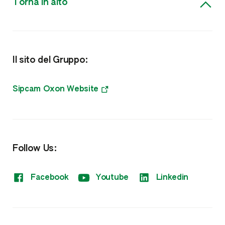
Torna in alto
Nutrizione e Fitoregolatori
Biostimolanti, Fisioattivatori e Microrganismi
Il sito del Gruppo:
Microgranuli Starter
Meso e Microelementi
Sipcam Oxon Website
NPK
Fitoregolatori
Follow Us:
Sistemi di monitoraggio
Facebook
Youtube
Linkedin