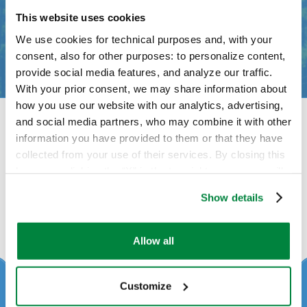
Erbe fresche
This website uses cookies
Contattaci
We use cookies for technical purposes and, with your
Floreali
consent, also for other purposes: to personalize content,
provide social media features, and analyze our traffic.
Indivia
With your prior consent, we may share information about
how you use our website with our analytics, advertising,
Lattuga
and social media partners, who may combine it with other
information you have provided to them or that they have
Zetaram 3B FL è scelto
collected from your use of their services. By closing this
Limone
banner or clicking the “X” in the top-right corner, you will
spesso con
continue browsing the website with only technical
Mandarino
Show details
cookies or other strictly necessary tracking tools. For
more information, to manage your preferences, or to
Mandorlo
exercise your rights under applicable privacy laws,
Allow all
please see our
Cookie Policy
.
Melanzana
Customize
Melo