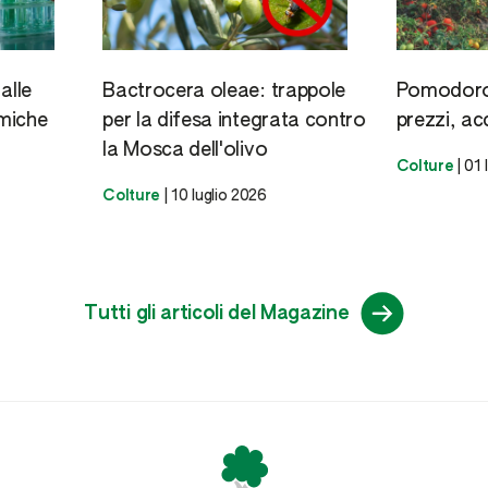
alle
Bactrocera oleae: trappole
Pomodoro 
miche
per la difesa integrata contro
prezzi, ac
la Mosca dell'olivo
Colture
|
01 
Colture
|
10 luglio 2026
Tutti gli articoli del Magazine