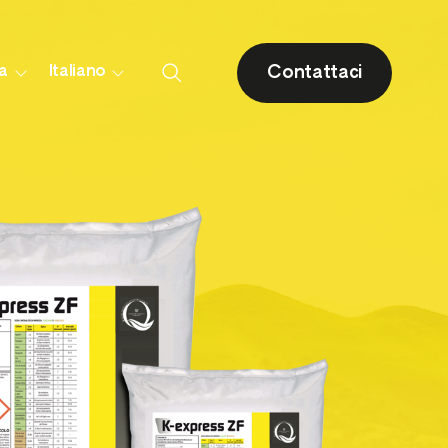
Contattaci
ia
Italiano
Drupacee
Agrumi
Piccoli frutti e fragola
Olivo
i
Pomacee