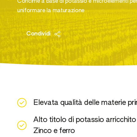
Meso
Concime a base di potassio e microelementi per
uniformare la maturazione
Vite 
NPK
Uva 
Fitor
Condividi
Elevata qualità delle materie pr
Alto titolo di potassio arricchit
Zinco e ferro