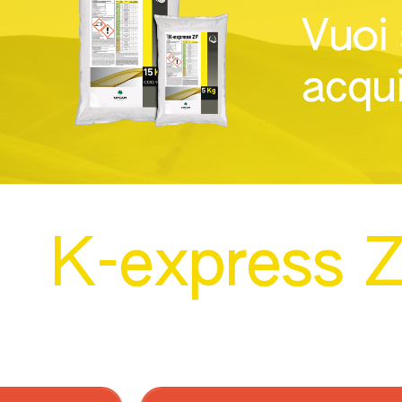
Vuoi
Barbabietola da zucchero
acqui
Bietola rossa o da orto
Carota
Cavoli
Cereali
K-express Z
Cicoria da radice
Cucurbitacee
Drupacee