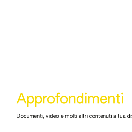
INDICAZIONI DI PERICOLO
H412 Nocivo per gli organismi acquatici 
durata
Approfondimenti
Documenti, video e molti altri contenuti a tua d