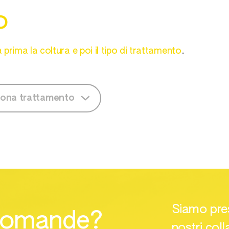
o
 prima la coltura e poi il tipo di trattamento
.
iona trattamento
eziona trattamento
Siamo prese
domande?
nostri coll