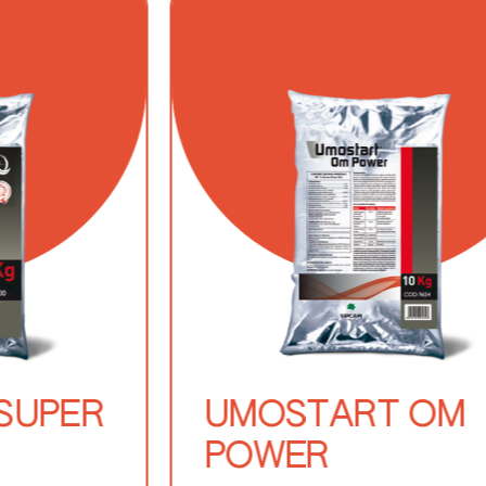
Erbe fresche
Floreali
Fragola
Insalate
Legumi
Mais dolce
Navone o rutabaga
SUPER
UMOSTART OM
Nocciolo
POWER