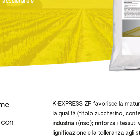
 e Microelementi
 accelerare e
Altre Orticole
da vino
da tavola
egolatori
ime
K-EXPRESS ZF favorisce la matura
la qualità (titolo zuccherino, conte
o con
industriali (riso); rinforza i tessut
lignificazione e la tolleranza agli