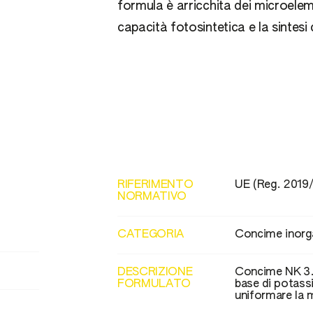
formula è arricchita dei microeleme
capacità fotosintetica e la sintesi 
RIFERIMENTO
UE (Reg. 2019
NORMATIVO
CATEGORIA
Concime inorga
DESCRIZIONE
Concime NK 3.
FORMULATO
base di potass
uniformare la 