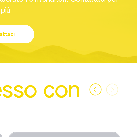
 più
ttaci
esso con