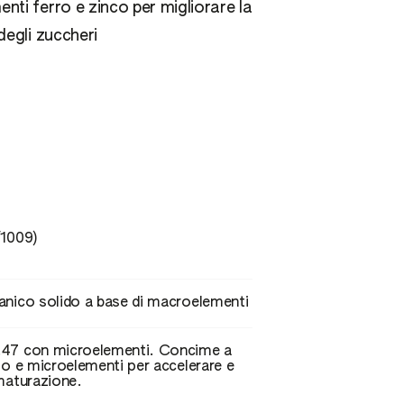
nti ferro e zinco per migliorare la
degli zuccheri
/1009)
nico solido a base di macroelementi
47 con microelementi. Concime a
io e microelementi per accelerare e
maturazione.