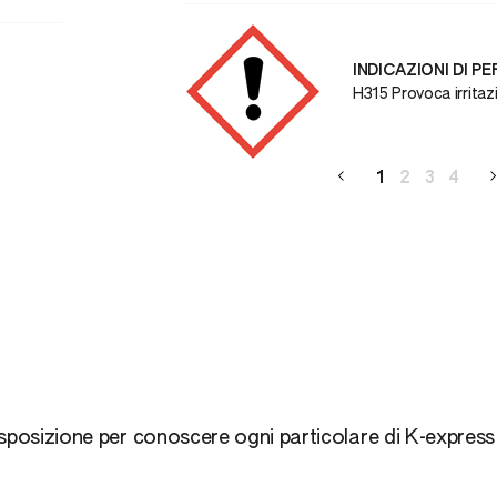
INDICAZIONI DI P
con effetti di lunga
H315 Provoca irrita
1
2
3
4
isposizione per conoscere ogni particolare di K-expres