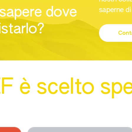
 sapere dove
saperne di
starlo?
Conta
F è scelto sp