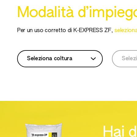
Modalità d’impieg
Per un uso corretto di K-EXPRESS ZF,
seleziona
Seleziona coltura
Selez
Seleziona coltura
Sel
Actinidia
Agrumi
Barba di becco o
Hai 
Salsefrica