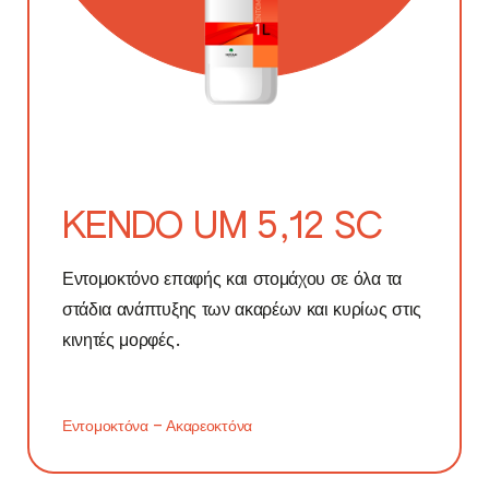
BLACKROCK
KRITON
NUTEX BLACK
KENDO UM 5,12 SC
REDCAL
Εντομοκτόνο επαφής και στομάχου σε όλα τα
THYSSANON
στάδια ανάπτυξης των ακαρέων και κυρίως στις
κινητές μορφές.
ISKAL
PHOMAG
Εντομοκτόνα – Ακαρεοκτόνα