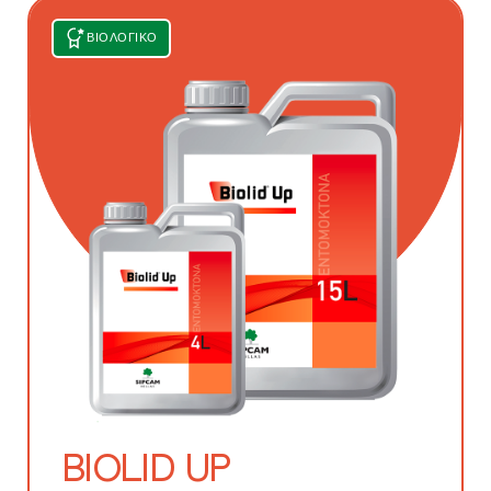
BIOLID UP
ΒΙΟΛΟΓΙΚΌ
KENDO UM 5,12 SC
TREENOL EC
VELMERI 500 WG
ZIPPY 10 CS
ALTIS 25 EC
ENODOX
BRIXTON
BIOLID UP