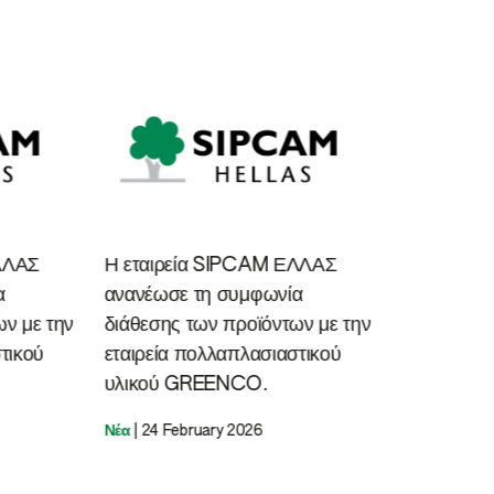
ΛΛΑΣ
Η εταιρεία SIPCAM ΕΛΛΑΣ
α
ανανέωσε τη συμφωνία
ων με την
διάθεσης των προϊόντων με την
τικού
εταιρεία πολλαπλασιαστικού
υλικού GREENCO.
Νέα
|
24 February 2026