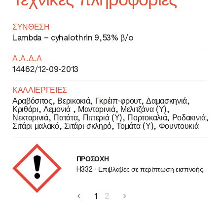
Τεχνικές πληροφορίες
ΣΎΝΘΕΣΗ
Lambda – cyhalothrin 9,53% β/o
Α.Α.Δ.Α
14462/12-09-2013
ΚΑΛΛΙΈΡΓΕΙΕΣ
Αραβόσιτος, Βερικοκιά, Γκρέιπ-φρουτ, Δαμασκηνιά,
Κριθάρι, Λεμονιά , Μανταρινιά, Μελιτζάνα (Υ),
Νεκταρινιά, Πατάτα, Πιπεριά (Υ), Πορτοκαλιά, Ροδακινιά,
Σιτάρι μαλακό, Σιτάρι σκληρό, Τομάτα (Υ), Φουντουκιά
ΠΡΟΣΟΧΗ
H332 - Επιβλαβές σε περίπτωση εισπνοής.
.
1
2