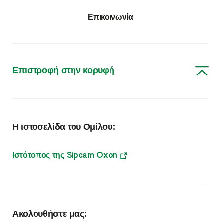
Εντομοκτόνα – Ακαρεοκτόνα
Επικοινωνία
Μυκητοκτόνα
Ζιζανιοκτόνα
Επιστροφή στην κορυφή
Φυτορυθμιστικές Ουσίες
Διάφορα
Η ιστοσελίδα του Ομίλου:
Θρέψη
Θρέψη & Βιοδιεγέρτες
Ιστότοπος της Sipcam Oxon
Σπόροι
Ακολουθήστε μας: