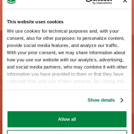
This website uses cookies
We use cookies for technical purposes and, with your
consent, also for other purposes: to personalize content,
provide social media features, and analyze our traffic.
With your prior consent, we may share information about
how you use our website with our analytics, advertising,
and social media partners, who may combine it with other
information you have provided to them or that they have
collected from your use of their services. By closing this
banner or clicking the “X” in the top-right corner, you will
continue browsing the website with only technical
Show details
cookies or other strictly necessary tracking tools. For
more information, to manage your preferences, or to
exercise your rights under applicable privacy laws,
Allow all
please see our
Cookie Policy
.
Ερωτήσεις;