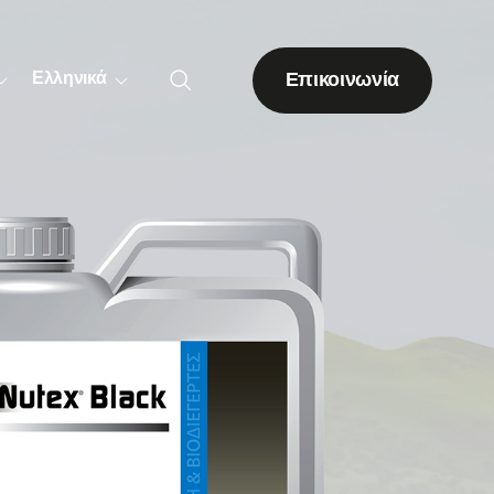
Επικοινωνία
Ελληνικά
Λοιπές δενδρώδεις
καλλιέργειες
Ακτινιδιά
Ακρόδρυα
Εσπεριδοειδή
Πορτοκαλιά