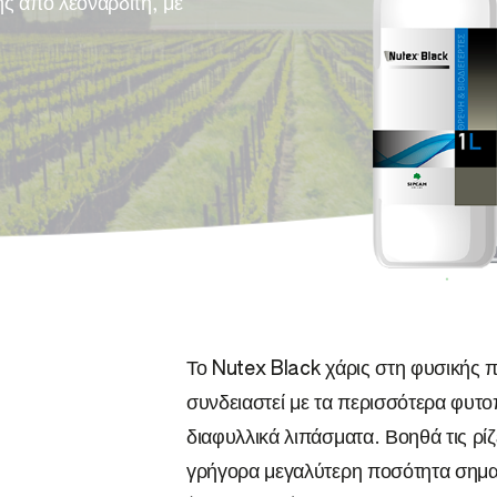
ς από λεοναρδίτη, με
Κολοκύθι (Θ)
Καρπούζι (Υ)
Καρπούζι (Θ)
Πεπόνι (Θ)
Πεπόνι (Υ)
Φράουλα (Θ)
Φράουλα (Υ)
Το Nutex Black χάρις στη φυσικής 
Μελιτζάνα (Υ)
συνδειαστεί με τα περισσότερα φυτο
Μελιτζάνα (Θ)
διαφυλλικά λιπάσματα. Βοηθά τις ρί
γρήγορα μεγαλύτερη ποσότητα σημα