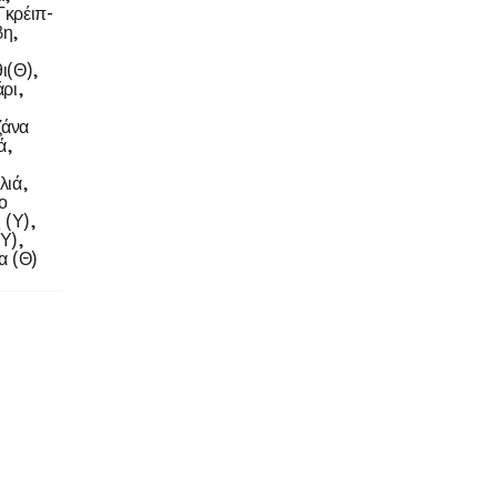
Γκρέιπ-
βη,
ι(Θ),
ρι,
,
ζάνα
ά,
λιά,
ο
 (Υ),
Υ),
α (Θ)