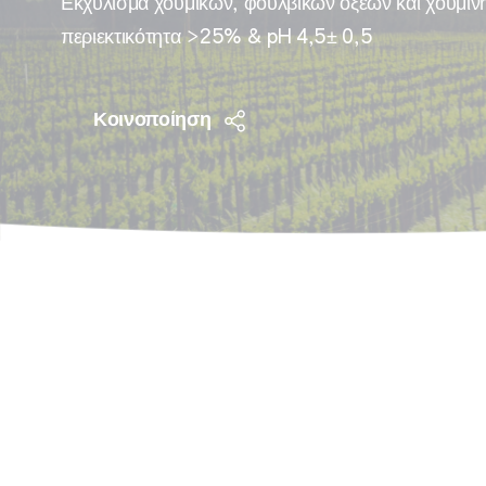
Εκχύλισμα χουμικών, φουλβικών οξέων και χουμίνη
Πυρηνόκαρπα
Φυτορυθμιστικές Ουσίες
περιεκτικότητα >25% & pH 4,5± 0,5
Διάφορα
Ροδακινιά
Βερικοκιά
Κοινοποίηση
Κερασιά
Δαμασκηνιά