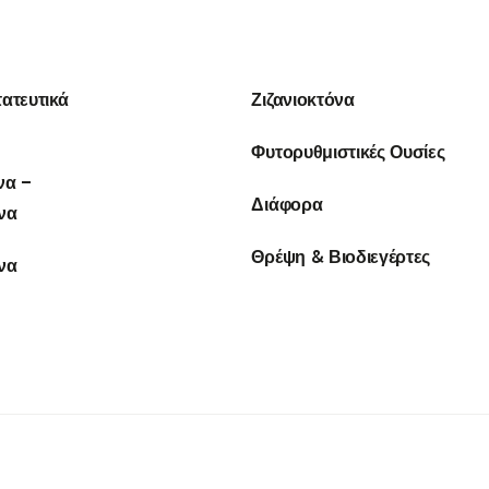
ατευτικά
Ζιζανιοκτόνα
Φυτορυθμιστικές Ουσίες
να –
Διάφορα
να
Θρέψη & Βιοδιεγέρτες
να