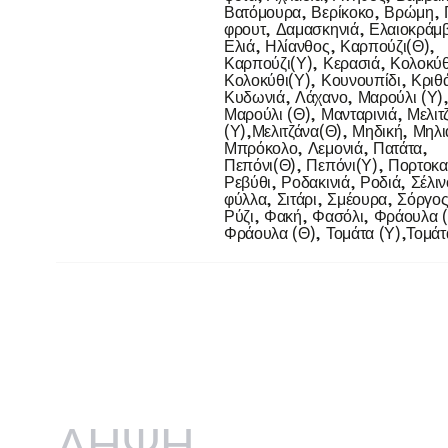
Βατόμουρα, Βερίκοκο, Βρώμη, 
φρουτ, Δαμασκηνιά, Ελαιοκράμ
Ελιά, Ηλίανθος, Καρπούζι(Θ),
Καρπούζι(Υ), Κερασιά, Κολοκύθ
Κολοκύθι(Υ), Κουνουπίδι, Κριθά
Κυδωνιά, Λάχανο, Μαρούλι (Υ)
Μαρούλι (Θ), Μανταρινιά, Μελιτ
(Υ),Μελιτζάνα(Θ), Μηδική, Μηλι
Μπρόκολο, Λεμονιά, Πατάτα,
Πεπόνι(Θ), Πεπόνι(Υ), Πορτοκα
Ρεβύθι, Ροδακινιά, Ροδιά, Σέλιν
φύλλα, Σιτάρι, Σμέουρα, Σόργος
Ρύζι, Φακή, Φασόλι, Φράουλα (
Φράουλα (Θ), Τομάτα (Υ),Τομάτ