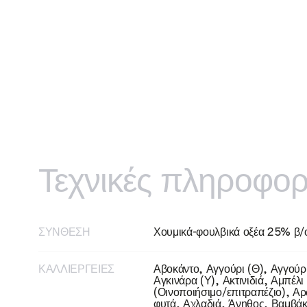
Τεχνικές πληροφορ
ΣΎΝΘΕΣΗ
Χουμικά-φουλβικά οξέα 25% β/
ΚΑΛΛΙΈΡΓΕΙΕΣ
Αβοκάντο, Αγγούρι (Θ), Αγγούρ
Αγκινάρα (Υ), Ακτινιδιά, Αμπέλι
(Οινοποιήσιμο/επιτραπέζιο), Α
φυτά, Αχλαδιά, Άνηθος, Βαμβάκ