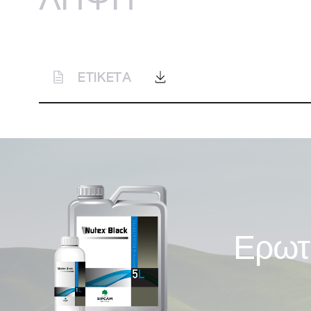
ΛΗΨΗ
ETIKETA
Ερωτ