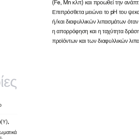
(Fe, Mn κλπ) και προωθεί την ανάπτ
Επιπρόσθετα μειώνει το pH του ψε
ή/και διαφυλλικών λιπασμάτων όταν α
η απορρόφηση και η ταχύτητα δράσ
προϊόντων και των διαφυλλικών λιπ
ίες
ο
ι(Υ),
ρωματικά
ι,