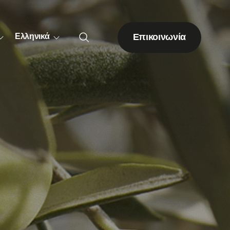
Επικοινωνία
Ελληνικά
Λοιπές δενδρώδεις
καλλιέργειες
Ακτινιδιά
Ακρόδρυα
Εσπεριδοειδή
Πορτοκαλιά