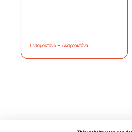
EPIPH
ABYS
Εντομοκτόνα – Ακαρεοκτόνα
AQUA
BLAC
KRIT
NUTE
REDC
THYS