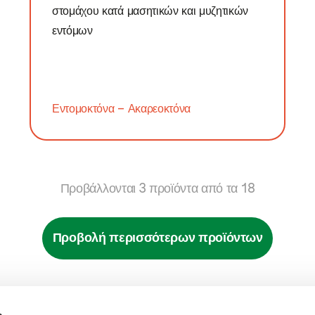
στομάχου κατά μασητικών και μυζητικών
εντόμων
ANY
S PRO
Εντομοκτόνα – Ακαρεοκτόνα
DEMAYO
KROCK
ON
Προβάλλονται
3
προϊόντα από τα
18
X BLACK
Προβολή περισσότερων προϊόντων
AL
SANON