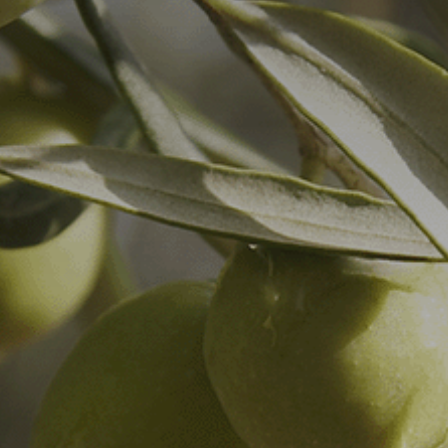
Λεμονιά
Μανταρινιά
Γκρέιπ-φρουτ