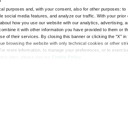
s
al purposes and, with your consent, also for other purposes: to
AG
e social media features, and analyze our traffic. With your prior
bout how you use our website with our analytics, advertising, a
mbine it with other information you have provided to them or th
e of their services. By closing this banner or clicking the “X” in 
inue browsing the website with only technical cookies or other stri
For more information, to manage your preferences, or to exercis
Αμπέλι
ivacy laws, please see our
Cookie Policy
.
ες
Στείλτε μας το α
καλύτερη λύση γ