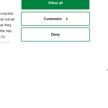
Allow all
 consent,
Customize
nd social
at they
the top-
Deny
ctly
e your
ίτημά σας και θα βρούμε την
ια εσάς