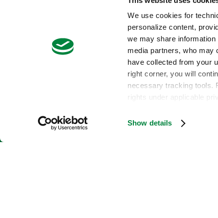
This website uses cookie
We use cookies for technic
PHOM
personalize content, provid
we may share information a
media partners, who may co
have collected from your us
Άλλες
right corner, you will cont
necessary tracking tools. 
rights under applicable pr
καλλιέργει
Show details
Χρειάζεστε