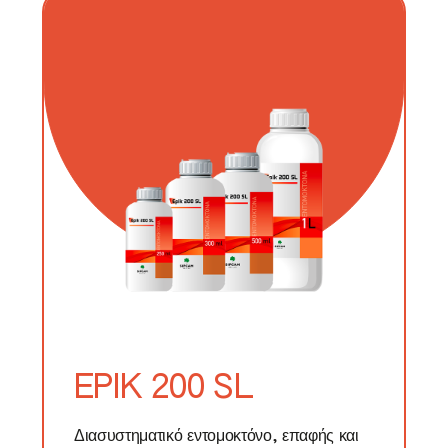
D UP
200 SL
NOL EC
OX
NOS EVO
TON
 36 SL
EPIK 200 SL
I EC
Διασυστηματικό εντομοκτόνο, επαφής και
AR