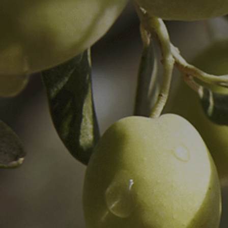
Κολοκύθι (Θ)
Καρπούζι (Υ)
Καρπούζι (Θ)
Πεπόνι (Θ)
Πεπόνι (Υ)
Φράουλα (Θ)
Φράουλα (Υ)
Μελιτζάνα (Υ)
Μελιτζάνα (Θ)