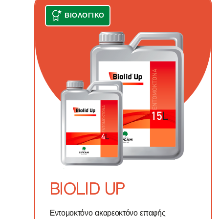
BIOLI
ΒΙΟΛΟΓΙΚΌ
EPIK 
TREE
ENOD
MIKO
BRIX
BUGGY
BIOLID UP
MIZUK
Eντομοκτόνο ακαρεοκτόνο επαφής
REXX