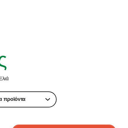
ς
Ελιά
α προϊόντα
 τα προϊόντα