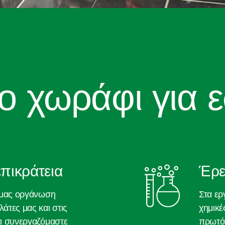
ο χωράφι για 
πικράτεια
Έρε
ή μας οργάνωση
Στα ερ
άτες μας και στις
χημικέ
αι συνεργαζόμαστε
πρωτότ