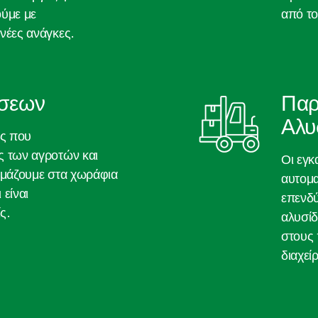
ούμε με
από το
 νέες ανάγκες.
έσεων
Παρ
Αλυ
ις που
ς των αγροτών και
Οι εγκ
κιμάζουμε στα χωράφια
αυτομα
 είναι
επενδύ
ς.
αλυσίδ
στους 
διαχεί