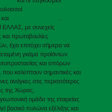
OXON
και οι παγκόσμιοι
 κολοσσοί
ΝΙΗΟΝ
και
SUMITOMO Corp
.
ΕΛΛΑΣ, με συνεχείς
ς και πρωτοβουλίες
ν, έχει επιτύχει σήμερα να
κτεταμένη γκάμα προϊόντων
υτοπροστασίας και σπόρων
 που καλύπτουν σημαντικές και
ένες ανάγκες στις περισσότερες
ες της Χώρας.
γεωπονική ομάδα της εταιρείας
εί βασικό πυλώνα εξέλιξης και