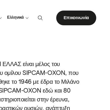
Επικοινωνία
Ελληνικά
Λοιπές δενδρώδεις
καλλιέργειες
ΕΛΛΑΣ είναι μέλος του
Ακτινιδιά
ου ομίλου SIPCAM-OXON, που
Ακρόδρυα
ηκε το 1946 με έδρα το Μιλάνο
Η SIPCAM-OXON εδώ και 80
Εσπεριδοειδή
στηριοποιείται στην έρευνα,
Πορτοκαλιά
ραστικών ουσιών, ανάπτυξη