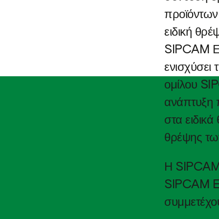
προϊόντων 
Κολοκύθι (Θ)
ειδική θρέ
Καρπούζι (Υ)
SIPCAM ΕΛ
Καρπούζι (Θ)
ενισχύσει 
Πεπόνι (Θ)
ομίλου SI
ανάπτυξη 
Πεπόνι (Υ)
στα ειδικά
Φράουλα (Θ)
θρέψης τ
Φράουλα (Υ)
Η SIPCAM 
Μελιτζάνα (Υ)
SIPCAM E
,
Μελιτζάνα (Θ)
συμμετέχο