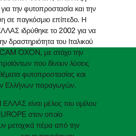
για την φυτοπροστασία και την
Λεμονιά
ψη σε παγκόσμιο επίπεδο. Η
Μανταρινιά
ΛΑΣ ιδρύθηκε το 2002 για να
Γκρέιπ-φρουτ
την δραστηριότητα του Ιταλικού
PCAM OXON, με στόχο την
προϊόντων που δίνουν λύσεις
 θέματα φυτοπροστασίας και
ων Ελλήνων παραγωγών.
ΕΛΛΑΣ είναι μέλος του ομίλου
UROPE στον οποίο
υν μετοχικά πέρα από την