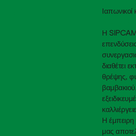
SIPCAM-
με το
Ιαπωνικοί
NOHIAKU
Η SIPCAM 
επενδύσει
συνεργασιώ
διαθέτει ε
θρέψης, φ
βαμβακιού,
εξειδικευμ
καλλιέργει
Η έμπειρη 
μας αποτελ