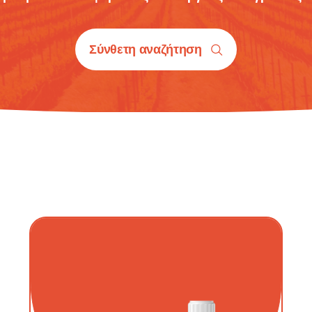
Κολοκύθι (Θ)
Σύνθετη αναζήτηση
Καρπούζι (Υ)
Καρπούζι (Θ)
Πεπόνι (Θ)
Πεπόνι (Υ)
Φράουλα (Θ)
Φράουλα (Υ)
Μελιτζάνα (Υ)
Μελιτζάνα (Θ)