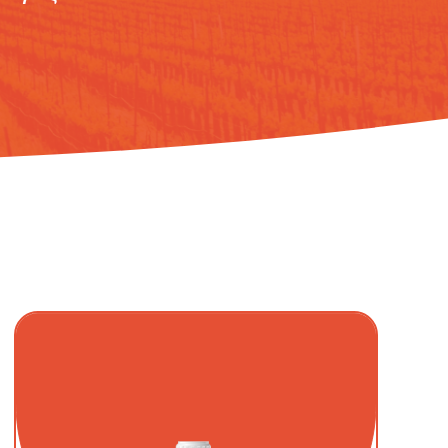
Λεμονιά
Μανταρινιά
Γκρέιπ-φρουτ