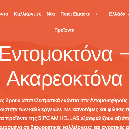
όντα
Καλλιέργειες
Νέα
Ποιοι Είμαστε
Ελλάδα
Προϊόντα
Εντομοκτόνα 
 μεγάλης καλλιέργειας
Λαχανικά
Ακαρεοκτόνα
η & Βιοδιεγέρτες
όσιτος
Τομάτα (Υ)
ι
Τομάτα (Θ)
οι
νθος
Αγγούρι (Υ)
ας δρουν αποτελεσματικά ενάντια στα έντομα-εχθρούς
οιότητα των καλλιεργειών. Με καινοτόμες και φιλικές 
Αγγούρι (Θ)
 τα προϊόντα της SIPCAM HELLAS εξασφαλίζουν αξιόπι
Κολοκύθι (Υ)
οσμένο σε διαφορετικές καλλιέργειες και αγροτικές 