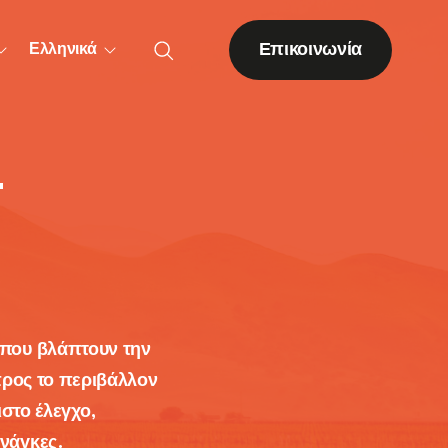
Επικοινωνία
Ελληνικά
–
Λοιπές δενδρώδεις
καλλιέργειες
Ακτινιδιά
Ακρόδρυα
 που βλάπτουν την
προς το περιβάλλον
Εσπεριδοειδή
στο έλεγχο,
Πορτοκαλιά
ανάγκες.