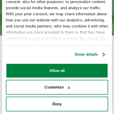
consent, also for other purposes: to personalize content,
provide social media features, and analyze our traffic.
With your prior consent, we may share information about
how you use our website with our analytics, advertising,
and social media partners, who may combine it with other
information you have provided to them or that they have
collected from your use of their services. By closing this
banner or clicking the “X” in the top-right corner, you will
continue browsing the website with only technical
Show details
cookies or other strictly necessary tracking tools. For
more information, to manage your preferences, or to
exercise your rights under applicable privacy laws,
Allow all
please see our
Cookie Policy
.
Customize
Οι λύσεις μας
Deny
Ανακαλύψτε τον ευρύ κατάλογο λύσεων μας για το Αγγούρι (Υ)