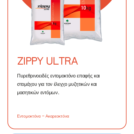
ABYSS PRO
AQUADEMAYO
BLACKROCK
KRITON
ZIPPY ULTRA
NUTEX BLACK
Πυρεθρινοειδές εντομοκτόνο επαφής και
REDCAL
στομάχου για τον έλεγχο μυζητικών και
μασητικών εντόμων.
THYSSANON
Εντομοκτόνα – Ακαρεοκτόνα
ISKAL
PHOMAG