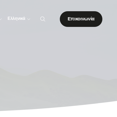
Επικοινωνία
Ελληνικά
Λοιπές δενδρώδεις
καλλιέργειες
Ακτινιδιά
Ακρόδρυα
Εσπεριδοειδή
Πορτοκαλιά