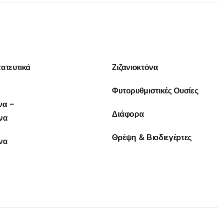
ατευτικά
Ζιζανιοκτόνα
Φυτορυθμιστικές Ουσίες
να –
Διάφορα
να
Θρέψη & Βιοδιεγέρτες
να