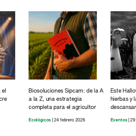
 el
Biosoluciones Sipcam: de la A
Este Hall
cre
a la Z, una estrategia
hierbas y 
completa para el agricultor
descansan
Ecológicos
|
24 febrero 2026
Eventos
|
29