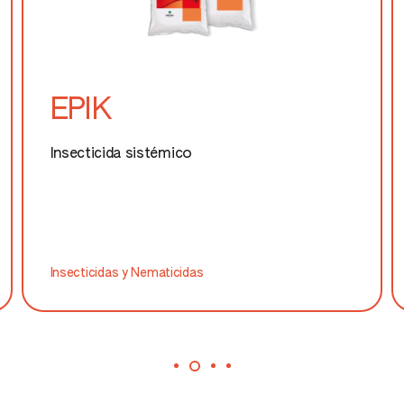
Grosellero
Guisante forrajero
EPIK
Guisante para grano
Insecticida sistémico
Guisante verde
Haba forrajera
Insecticidas y Nematicidas
Haba para grano
Hinojo
Judía