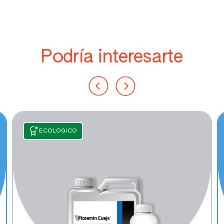
Judía verde
Laurel
Podría interesarte
Lenteja verde
Mirtilo
Nabo
ECOLÓGICO
Ornamentales herbáceas
Pepino
Perejil