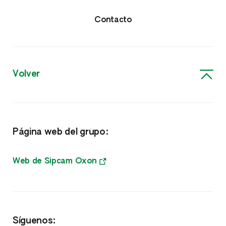
Insecticidas y Nematicidas
Contacto
Fungicidas
Herbicidas
Volver
Acaricidas y Molusquicidas
Nutricionales
Página web del grupo:
Nutrientes
Bioestimulantes
Web de Sipcam Oxon
Fitorreguladores
Otros
Síguenos: