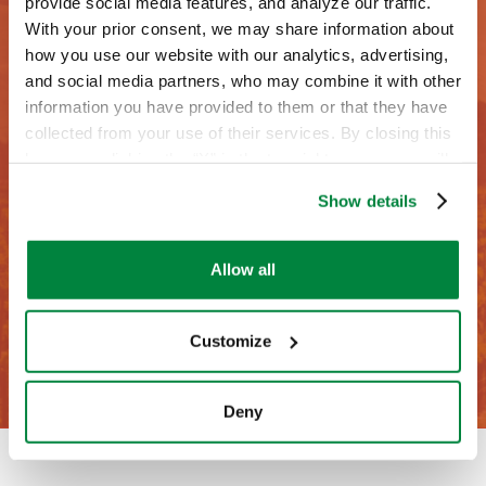
provide social media features, and analyze our traffic.
Berza
With your prior consent, we may share information about
how you use our website with our analytics, advertising,
and social media partners, who may combine it with other
Boniato
information you have provided to them or that they have
collected from your use of their services. By closing this
¿Preguntas?
Brécol
banner or clicking the “X” in the top-right corner, you will
continue browsing the website with only technical
Cardo
Show details
Estamos presentes en toda España con nuestros
cookies or other strictly necessary tracking tools. For
colaboradores y distribuidores. Contáctanos para
more information, to manage your preferences, or to
saber más.
Cebolleta
exercise your rights under applicable privacy laws,
Allow all
please see our
Cookie Policy
.
Cebollino
Contáctanos
Customize
Col
Deny
Col de Bruselas