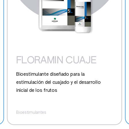
Perifollo
Pimiento
Puerro
Remolacha de mesa
FLORAMIN CUAJE
Repollo
Bioestimulante diseñado para la
Romero
estimulación del cuajado y el desarrollo
inicial de los frutos
Rúcula
Bioestimulantes
Salvia