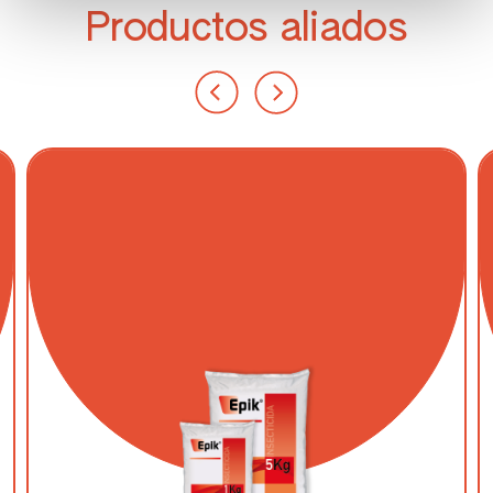
Col de China
Productos aliados
Coliflor
Colirrábano
Cucurbitáceas
Endibia
Escarola
Espinacas y similares
Estragón
Frambuesa