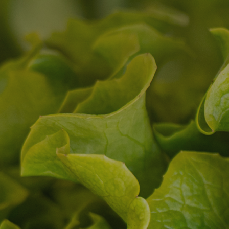
Cucurbitáceas de piel 
ales
comestible
Judías, guisantes y
ales de cáscara
habas verdes
ales de hueso
Lechuga, espinaca y
ales de pepita
similares
ropicales
Patata
Tomate, berenjena y
pimiento