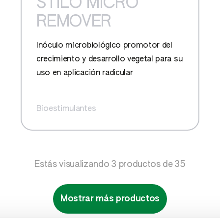
STILO MICRO
REMOVER
 A26
Inóculo microbiológico promotor del
crecimiento y desarrollo vegetal para su
KJAK
uso en aplicación radicular
NE EVO
Bioestimulantes
OP 50 DF
AMIN CUAJE
Estás visualizando
3
productos de
35
ANT-OIL
Mostrar más productos
OR