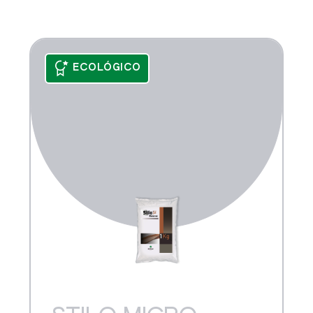
os los productos
O HYDRO
ECOLÓGICO
O MICRO REMOVER
UL NOSSUM SP
FOL SP
A
DEMAYO