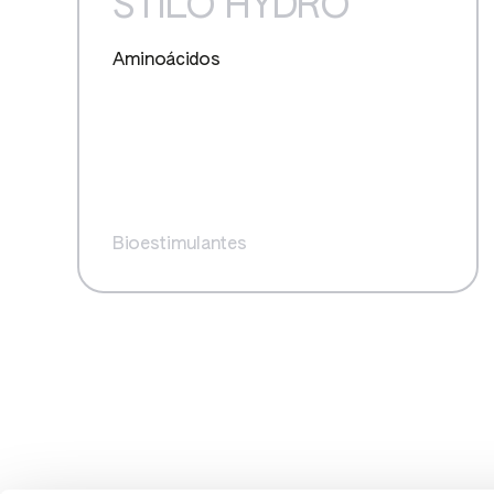
STILO HYDRO
ALIGN
Aminoácidos
ARAW
BLAC
CURA
Bioestimulantes
DRYC
FLOR
RELEV
INAB