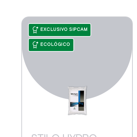
Tod
Lechuga, espinaca y
similares
STIL
EXCLUSIVO SIPCAM
STIL
ECOLÓGICO
STIM
TONO
TYRIS
EPIK
ADIN
AGUA