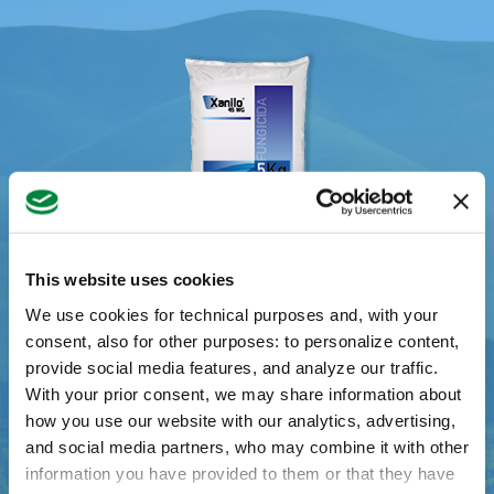
Cucurbitáceas de piel no comestible
Escarola
Espinacas y similares
Lechuga
This website uses cookies
Lechuga y similares
We use cookies for technical purposes and, with your
consent, also for other purposes: to personalize content,
Patata
provide social media features, and analyze our traffic.
¿Preguntas?
With your prior consent, we may share information about
Tomate
how you use our website with our analytics, advertising,
Estamos presentes en toda España con nuestros
and social media partners, who may combine it with other
colaboradores y distribuidores. Contáctanos para
information you have provided to them or that they have
Vid
saber más.