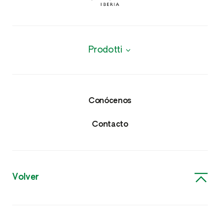
Prodotti
Productos
Protección de cultivos
Conócenos
Insecticidas y Nematicidas
Contacto
Fungicidas
Herbicidas
Volver
Acaricidas y Molusquicidas
Nutricionales