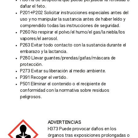
H361fd Se sospecha que puede perjudicar la fertilidad o
dañar el feto.
P201+P202 Solicitar instrucciones especiales antes del
uso y no manipular la sustancia antes de haber leído y
comprendido todas las instrucciones de seguridad.
P260 No respirar el polvo/el humo/el gas/la niebla/los
vapores/el aerosol.
P263 Evitar todo contacto con la sustancia durante el
embarazo y la lactancia.
P280 Llevar guantes/prendas/gafas/máscara de
protección.
P273 Evitar su liberación al medio ambiente.
P391 Recoger el vertido.
P501 Eliminar el contenido o el recipiente de
conformidad con la normativa sobre residuos
peligrosos.
ADVERTENCIAS
H373 Puede provocar daños en los
órganos
tras exposiciones prolongadas o