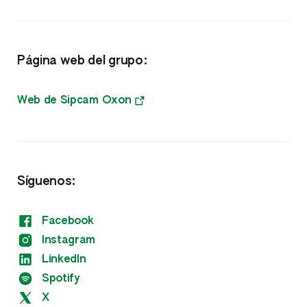
Acaricidas y Molusquicidas
Nutricionales
Página web del grupo:
Nutrientes
Bioestimulantes
Web de Sipcam Oxon
Fitorreguladores
Otros
Síguenos:
Facebook
Instagram
LinkedIn
Spotify
X