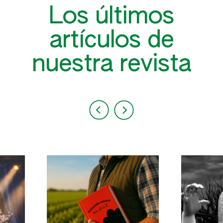
Palmera datilera
Los últimos
Patata
artículos de
Pimiento
nuestra revista
Pino
Pistachero
Raíces y tubérculos
Remolacha azucarera
Repollo
Tallos jóvenes