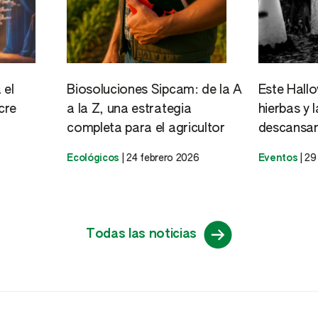
Tomate
Vid
 el
Biosoluciones Sipcam: de la A
Este Hall
cre
a la Z, una estrategia
hierbas y 
completa para el agricultor
descansan
Ecológicos
|
24 febrero 2026
Eventos
|
29
Todas las noticias