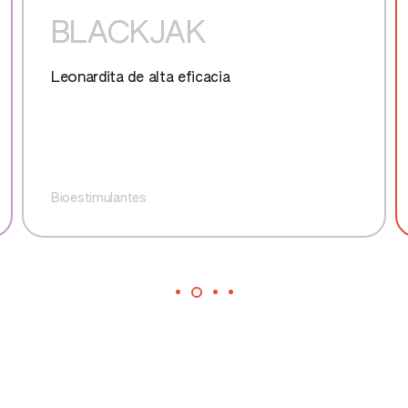
Higuera
BLACKJAK
Kiwi
Leonardita de alta eficacia
Lechuga y similares
Nabo
Bioestimulantes
Nogal
Oleaginosas
Ornamentales herbáceas
Palmáceas