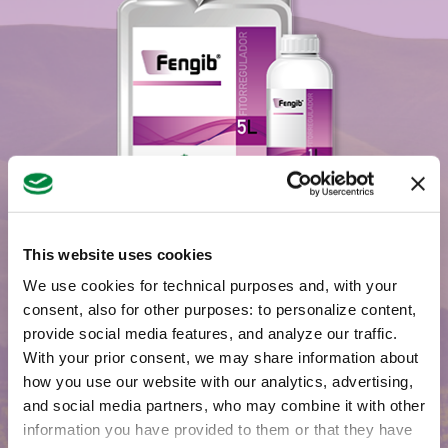
This website uses cookies
We use cookies for technical purposes and, with your
consent, also for other purposes: to personalize content,
provide social media features, and analyze our traffic.
¿Preguntas?
With your prior consent, we may share information about
how you use our website with our analytics, advertising,
Estamos presentes en toda España con nuestros
and social media partners, who may combine it with other
colaboradores y distribuidores. Contáctanos para
information you have provided to them or that they have