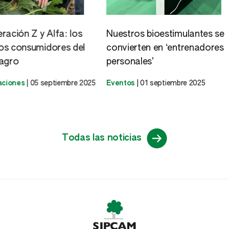
a: los
Nuestros bioestimulantes se
La solució
es del
convierten en ‘entrenadores
malas hie
personales’
Cultivos
|
18
iembre 2025
Eventos
|
01 septiembre 2025
Todas las noticias