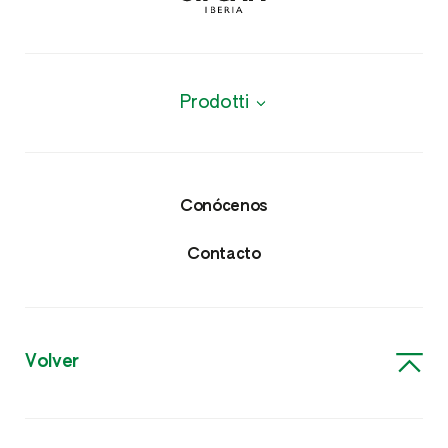
Prodotti
Productos
Protección de cultivos
Conócenos
Insecticidas y Nematicidas
Contacto
Fungicidas
Herbicidas
Volver
Acaricidas y Molusquicidas
Nutricionales