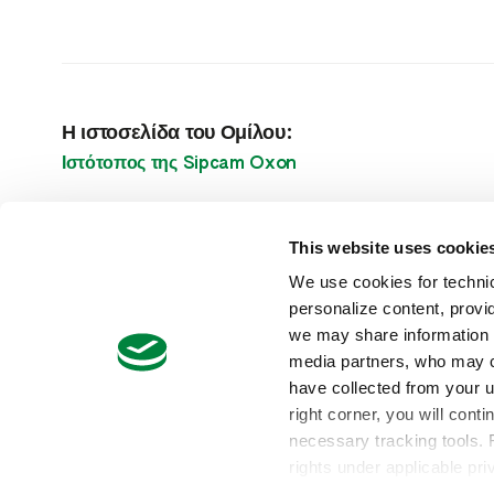
Η ιστοσελίδα του Ομίλου:
Ιστότοπος της Sipcam Oxon
This website uses cookie
We use cookies for technic
© 2026
personalize content, provid
Sipcam Hellas
we may share information a
Λεωφ. Βασιλέως Κωνσταντίνου 32, Κορωπί 19400
media partners, who may co
have collected from your us
right corner, you will cont
necessary tracking tools. 
rights under applicable pr
ΠΡΟΣΟΧΗ ΣΤΙΣ ΟΔΗΓΙΕΣ: Τα φυτοπροστατευτικά προϊόντα 