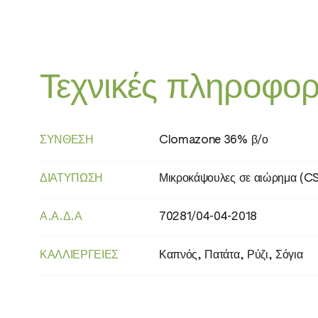
Τεχνικές πληροφορ
ΠΡΟΣΟΧΗ
H410 - Πολύ τοξικό για τους υδρόβιους ο
μακροχρόνιες επιπτώσεις.
ΣΎΝΘΕΣΗ
Clomazone 36% β/ο
ΔΙΑΤΎΠΩΣΗ
Μικροκάψουλες σε αιώρημα (CS
Α.Α.Δ.Α
70281/04-04-2018
ΚΑΛΛΙΈΡΓΕΙΕΣ
Καπνός, Πατάτα, Ρύζι, Σόγια