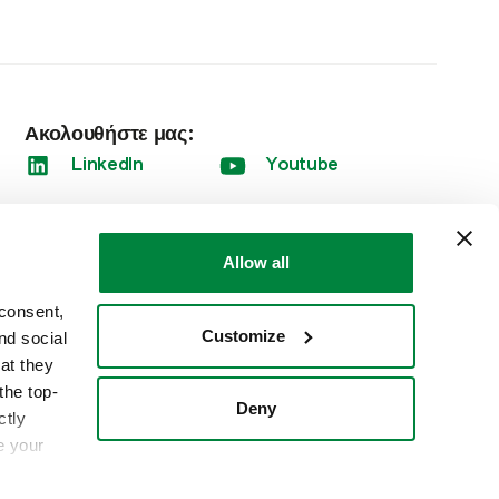
Ακολουθήστε μας:
LinkedIn
Youtube
Allow all
να
Όροι Χρήσης
 consent,
Customize
nd social
at they
the top-
Deny
ctly
e your
κέτα και τις πληροφορίες σχετικά με το προϊόν πριν τη