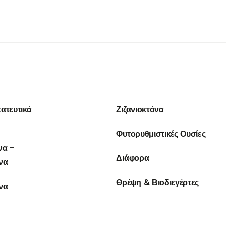
ατευτικά
Ζιζανιοκτόνα
Φυτορυθμιστικές Ουσίες
να –
Διάφορα
να
Θρέψη & Βιοδιεγέρτες
να