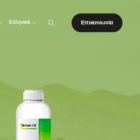
Επικοινωνία
Ελληνικά
Λοιπές δενδρώδεις
καλλιέργειες
Ακτινιδιά
Ακρόδρυα
Εσπεριδοειδή
Πορτοκαλιά