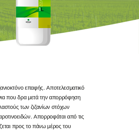
Λεμονιά
Μανταρινιά
Γκρέιπ-φρουτ
ζανιοκτόνο επαφής. Αποτελεσματικό
νια που δρα μετά την απορρόφηση
βλαστούς των ζιζανίων στόχων
αροτινοειδών. Απορροφάται από τις
ίζεται προς το πάνω μέρος του