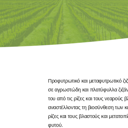
Κολοκύθι (Θ)
Καρπούζι (Υ)
Καρπούζι (Θ)
Πεπόνι (Θ)
Πεπόνι (Υ)
Φράουλα (Θ)
Προφυτρωτικό και μεταφυτρωτικό ζι
Φράουλα (Υ)
σε αγρωστώδη και πλατύφυλλα ζιζά
Μελιτζάνα (Υ)
του από τις ρίζες και τους νεαρούς 
αναστέλλοντας τη βιοσύνθεση των κ
Μελιτζάνα (Θ)
ρίζες και τους βλαστούς και μετατοπ
φυτού.