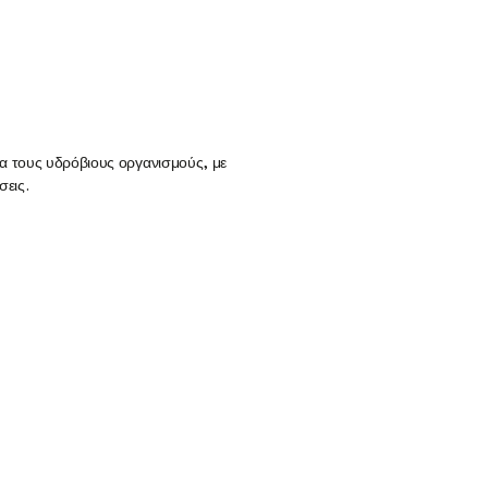
ια τους υδρόβιους οργανισμούς, με
H
σεις.
μ