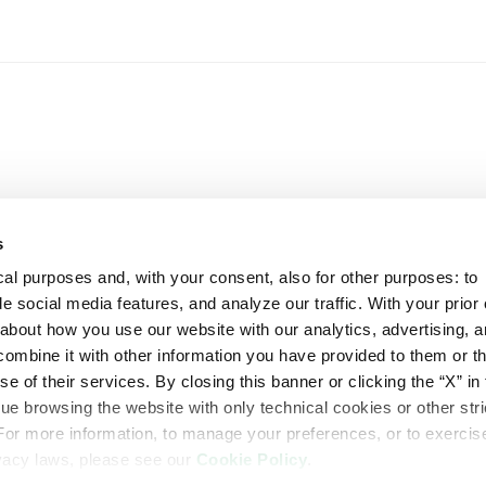
s
al purposes and, with your consent, also for other purposes: to
Πολιτική Cookies
Προσωπικά Δεδομέ
e social media features, and analyze our traffic. With your prior
bout how you use our website with our analytics, advertising, a
mbine it with other information you have provided to them or th
e of their services. By closing this banner or clicking the “X” in 
inue browsing the website with only technical cookies or other stri
For more information, to manage your preferences, or to exercis
ivacy laws, please see our
Cookie Policy
.
χρησιμοποιούνται με ασφαλή τρόπο. Να διαβάζετε πάντα την ετι