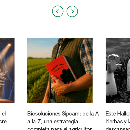
 el
Biosoluciones Sipcam: de la A
Este Hall
cre
a la Z, una estrategia
hierbas y 
completa para el agricultor
descansan