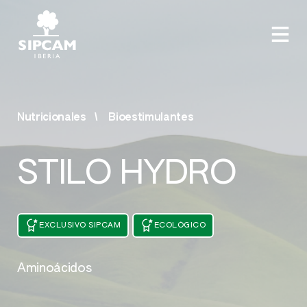
Nutricionales
Bioestimulantes
STILO HYDRO
EXCLUSIVO SIPCAM
ECOLÓGICO
Aminoácidos