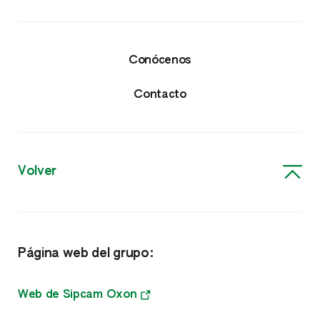
Productos
Protección de cultivos
Conócenos
Insecticidas y Nematicidas
Contacto
Fungicidas
Herbicidas
Volver
Acaricidas y Molusquicidas
Nutricionales
Página web del grupo:
Nutrientes
Bioestimulantes
Web de Sipcam Oxon