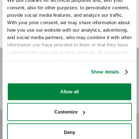
Seleccionar cultivo
We use cookies for technical purposes and, with your
Seleccionar adversidad o
consent, also for other purposes: to personalize content,
tratamiento;
provide social media features, and analyze our traffic.
Arándano
With your prior consent, we may share information about
how you use our website with our analytics, advertising,
Seleccionar adversidad o tratamiento;
Arbóreos
and social media partners, who may combine it with other
information you have provided to them or that they have
Cultivos extensivos
collected from your use of their services. By closing this
banner or clicking the “X” in the top-right corner, you will
continue browsing the website with only technical
Frambueso
Show details
cookies or other strictly necessary tracking tools. For
more information, to manage your preferences, or to
Fresal
exercise your rights under applicable privacy laws,
Allow all
please see our
Cookie Policy
.
Fresón
Customize
Hortícolas de fruto
Deny
Hortícolas de hoja y de flor