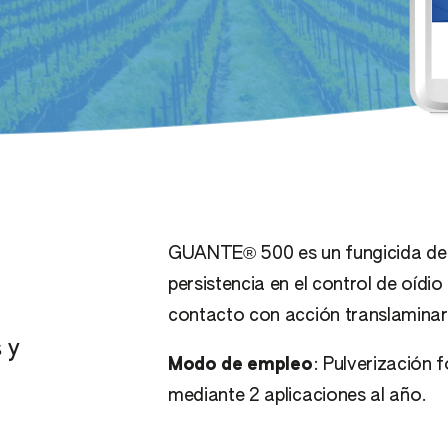
Cucurbitáceas de piel 
ales
comestible
Judías, guisantes y
ales de cáscara
habas verdes
ales de hueso
Lechuga, espinaca y
ales de pepita
similares
ropicales
Patata
GUANTE® 500 es un fungicida de a
Tomate, berenjena y
persistencia en el control de oídio
pimiento
contacto con acción translaminar
 y
Modo de empleo
: Pulverización 
mediante 2 aplicaciones al año.