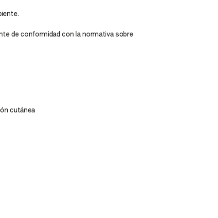
biente.
iente de conformidad con la normativa sobre
H
ción cutánea
l