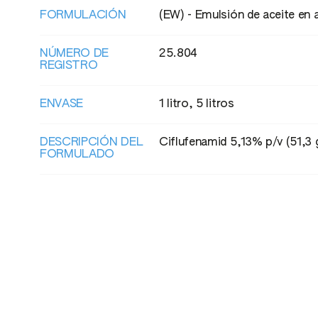
FORMULACIÓN
(EW) - Emulsión de aceite en 
NÚMERO DE
25.804
REGISTRO
ENVASE
1 litro, 5 litros
ADVERTENCIAS
DESCRIPCIÓN DEL
Ciflufenamid 5,13% p/v (51,3 g
H411 Muy tóxico para los organismos a
FORMULADO
larga duración.