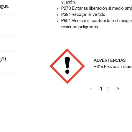
y jabón.
agua
P273 Evitar su liberación al medio am
P391 Recoger el vertido.
P501 Eliminar el contenido o el recip
residuos peligrosos.
/l)
ADVERTENCIAS
cuáticos con efectos de
H315 Provoca irrita
1
2