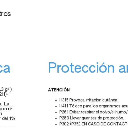
tros
ca
Protección a
3 g/l)
ATENCIÓN
2H)-
H315 Provoca irritación cutánea.
a. La
H411 Tóxico para los organismos acu
con nº
P261 Evitar respirar el polvo/el humo/
n
P280 Llevar guantes de protección.
 del 1%
P302+P352 EN CASO DE CONTACTO C