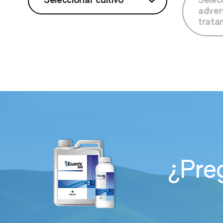
Seleccionar cultivo
Selec
adver
trata
Seleccionar cultivo
Sel
Manzano
o trat
Vid de mesa
Vid de vinificación
¿Pre