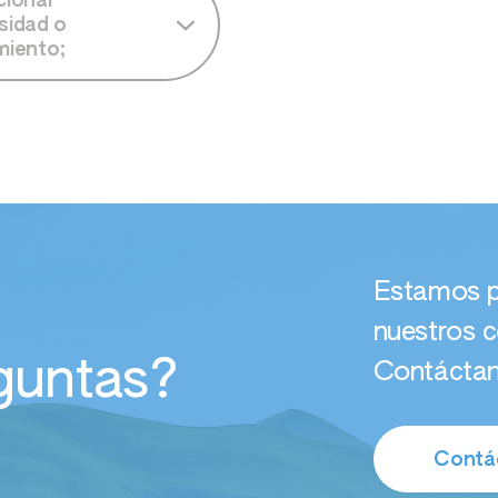
cionar
sidad o
miento;
eccionar adversidad
amiento;
Estamos p
nuestros c
guntas?
Contáctan
Contá