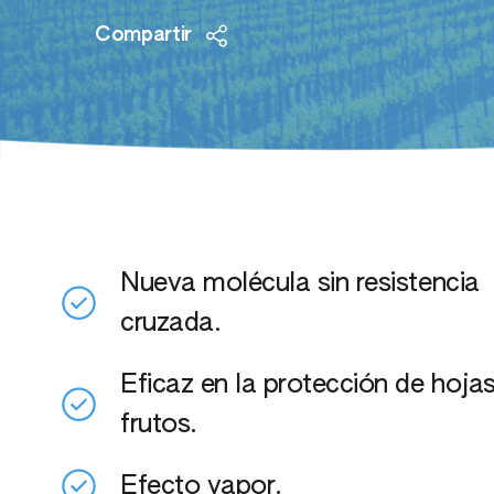
Arroz
Acaricidas y
Compartir
Frut
Molusquicidas
Cebada
Frut
Maíz
Frut
Trigo
Frut
Subt
Nueva molécula sin resistencia
cruzada.
Eficaz en la protección de hojas
frutos.
Efecto vapor.