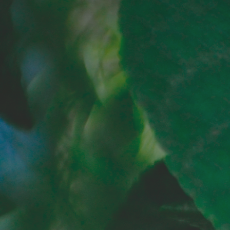
El éxito de tu cultivo es
nuestra prioridad. Cada día
estamos en el campo
buscando las soluciones
más innovadoras para
alcanzarlo juntos.