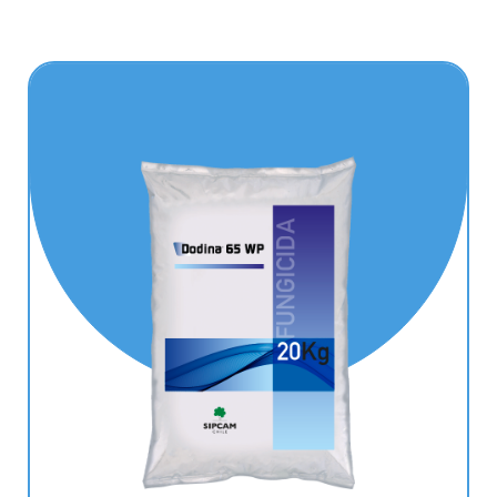
Bioestimulantes
Estás visualizando
3
productos de
9
Mostrar más productos
¿Necesitas
ayuda?