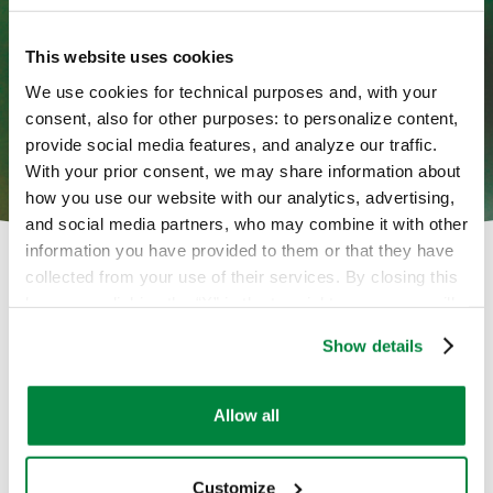
This website uses cookies
PUGIL 720
We use cookies for technical purposes and, with your
consent, also for other purposes: to personalize content,
Fungicida de contacto, eficaz en el control
provide social media features, and analyze our traffic.
de enfermedades causadas por hongos
With your prior consent, we may share information about
how you use our website with our analytics, advertising,
and social media partners, who may combine it with other
information you have provided to them or that they have
collected from your use of their services. By closing this
Fungicidas
banner or clicking the “X” in the top-right corner, you will
continue browsing the website with only technical
Show details
cookies or other strictly necessary tracking tools. For
more information, to manage your preferences, or to
exercise your rights under applicable privacy laws,
Allow all
please see our
Cookie Policy
.
Customize