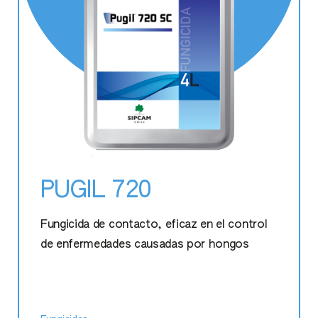
Productos
Protección de cultivos
Contacto
Fungicidas
Conócenos
Herbicidas
Nutricionales
Volver
Bioestimulantes
Fertilizantes
Página web del grupo:
Web de Sipcam Oxon