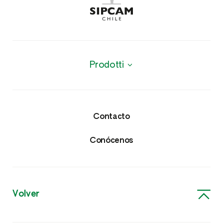
Durazno
Espinaca
Prodotti
Frambuesa
Productos
Frutilla
Protección de cultivos
Contacto
Garbanzo
Fungicidas
Conócenos
Granado
Herbicidas
Grosella
Nutricionales
Volver
Haba
Bioestimulantes