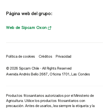
Huertos en formación
Fertilizantes
Página web del grupo:
Kiwi
Web de Sipcam Oxon
Lechuga
Lenteja
Limones
Política de cookies
Créditos
Privacidad
Maíz
© 2026 Sipcam Chile - All Rights Reserved
Avenida Andrés Bello 2687, Oficina 1701, Las Condes
Mandarino
Manzano
Productos fitosanitarios autorizados por el Ministerio de
Agricultura. Utilice los productos fitosanitarios con
precaución. Antes de usarlos, lea siempre la etiqueta y la
Melón