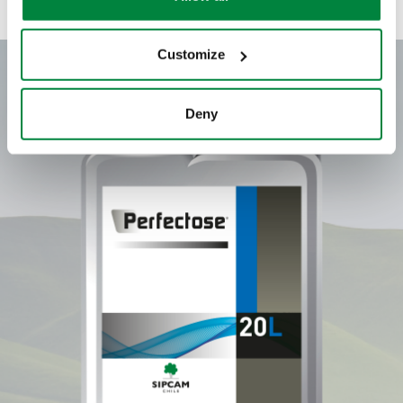
please see our
Cookie Policy
.
Alcachofa
Customize
Almendro
Deny
Apio
Arándano
Arveja
Avellano
Avena
Berenjena