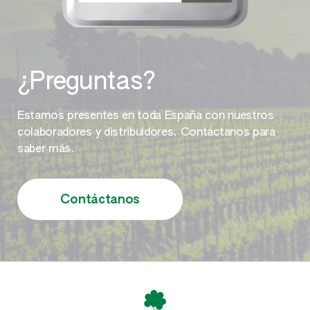
Brócoli
Camote
¿Preguntas?
Cebada
Estamos presentes en toda España con nuestros
colaboradores y distribuidores. Contáctanos para
Cerezo
saber más.
Chirimoyo
Contáctanos
Clementina
Coliflor
Damasco