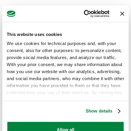
Etiqueta
This website uses cookies
We use cookies for technical purposes and, with your
Modo de uso
consent, also for other purposes: to personalize content,
provide social media features, and analyze our traffic.
Seleccionar cultivo
With your prior consent, we may share information about
how you use our website with our analytics, advertising,
and social media partners, who may combine it with other
Seleccionar cultivo
information you have provided to them or that they have
collected from your use of their services. By closing this
Seleccionar cultivo
banner or clicking the “X” in the top-right corner, you will
Seleccionar adversidad o
continue browsing the website with only technical
tratamiento;
Show details
cookies or other strictly necessary tracking tools. For
Acelga
more information, to manage your preferences, or to
Seleccionar adversidad o tratamiento;
exercise your rights under applicable privacy laws,
Allow all
Ají