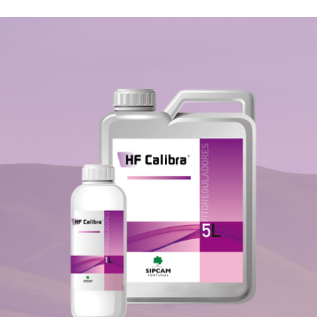
Actinídea (kiwi)
Ameixeira
Damasqueiro
Laranjeira
Macieira
Mandarinas (clementinas)
Pessegueiro (incluindo nectarina)