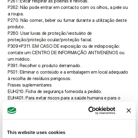
P261: Evitar respirar as poeiras e névoas.
P262: Não pode entrar em contacto com os olhos, a pele ou
a roupa.
P270: Não comer, beber ou fumar durante a utilização deste
produto.
P280: Usar luvas de proteção/vestuário de
proteção/proteção ocular/proteção facial.
P309+P311: EM CASO DE exposição ou de indisposição:
contate um CENTRO DE INFORMAÇÃO ANTIVENENOS ou
um médico.
P391: Recolher o produto derramado.
P501: Eliminar o conteúdo e a embalagem em local adequado
à recolha de resíduos perigosos.
Frases suplementares
EUH210: Ficha de segurança fornecida a pedido.
EUH401: Para evitar riscos para a saúde humana e para o
ambiente, respeitar as instruções de utilização.
SP1: Não poluir a água com este produto ou com a sua
embalagem. Não limpar o equipamento de aplicação perto de
águas de superfície. Evitar contaminações pelos sistemas de
evacuação de águas das explorações agrícolas e estradas.
This website uses cookies
SPe3: Para proteção dos organismos aquáticos, respeitar