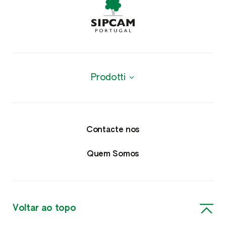
Prodotti
Produtos
Proteção de Cultivos
Contacte nos
Insecticidas e Acaricidas
Quem Somos
Fungicidas
Herbicidas
Voltar ao topo
Nutricionais